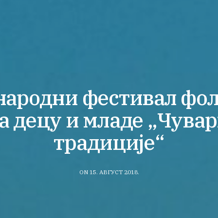
ародни фестивал фо
а децу и младе „Чува
традиције“
ON 15. АВГУСТ 2018.