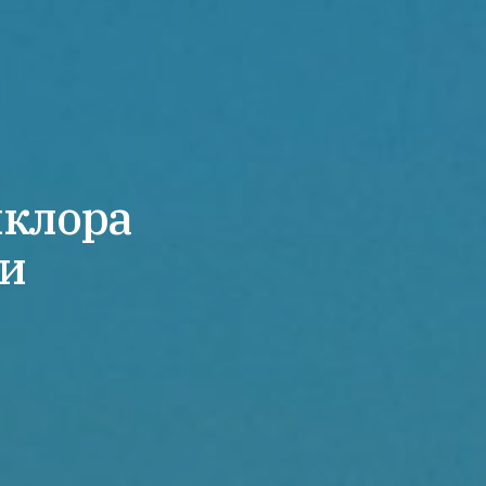
лклора
ри