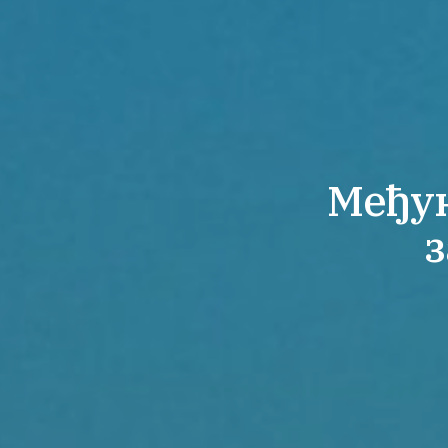
Међун
з