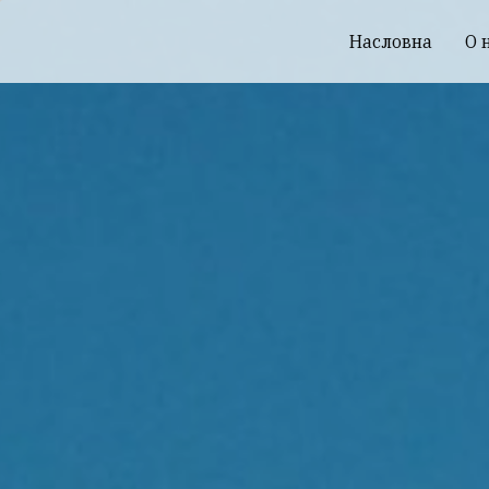
Насловна
О 