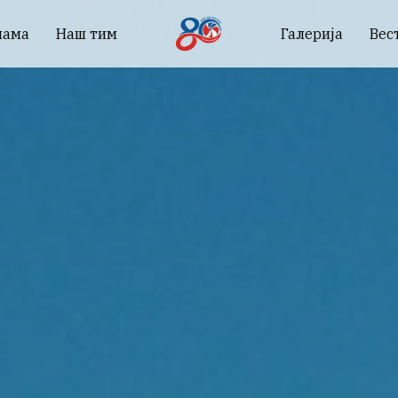
нама
Наш тим
Галерија
Вес