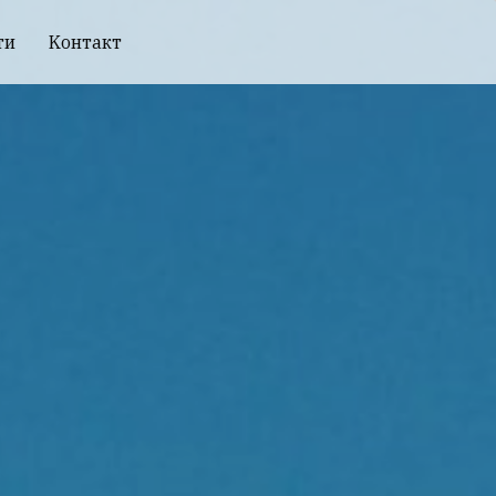
ти
Kонтакт